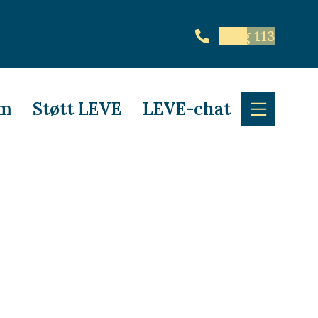
Ring 113
em
Støtt LEVE
LEVE-chat