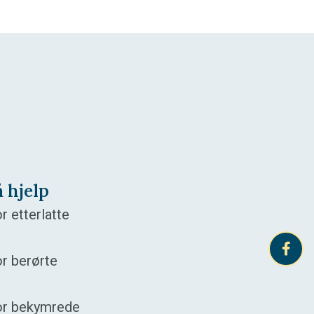
å hjelp
r etterlatte
r berørte
or bekymrede