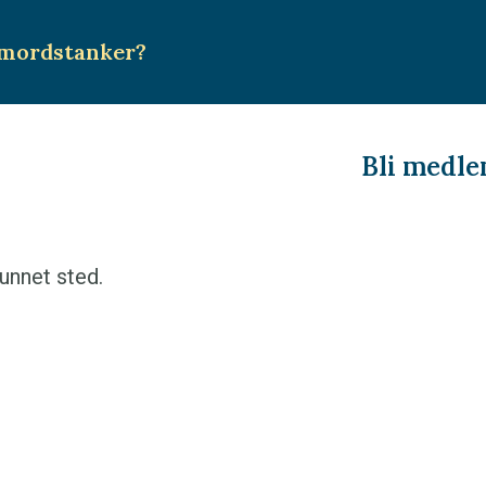
mordstanker
?
Bli medl
unnet sted.