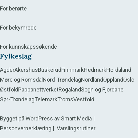
For berørte
For bekymrede
For kunnskapssøkende
Fylkeslag
Agder
Akershus
Buskerud
Finnmark
Hedmark
Hordaland
Møre og Romsdal
Nord-Trøndelag
Nordland
Oppland
Oslo
Østfold
Pappanettverket
Rogaland
Sogn og Fjordane
Sør-Trøndelag
Telemark
Troms
Vestfold
Bygget på
WordPress
av
Smart Media
|
Personvernerklæring
|
Varslingsrutiner