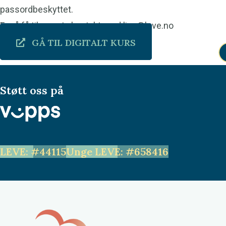
passordbeskyttet.
For å få tilgang, ta kontakt med lisa@leve.no
GÅ TIL DIGITALT KURS
Støtt oss på
LEVE: #44115
Unge LEVE: #658416