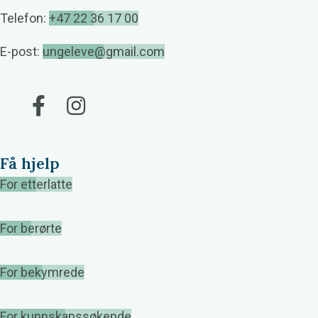
Telefon:
+47 22 36 17 00
E-post:
ungeleve@gmail.com
Gå til vår Facebook
Gå til vår Instagram
Få hjelp
For etterlatte
For berørte
For bekymrede
For kunnskapssøkende