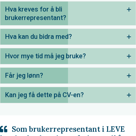
Hva kreves for å bli
Ut
brukerrepresentant?
Hva kan du bidra med?
Ut
Hvor mye tid må jeg bruke?
Ut
Får jeg lønn?
Ut
Kan jeg få dette på CV-en?
Ut
Som brukerrepresentant i LEVE