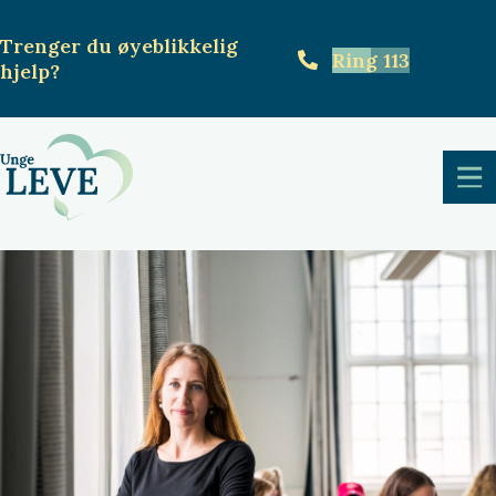
Trenger du øyeblikkelig
Ring 113
hjelp
?