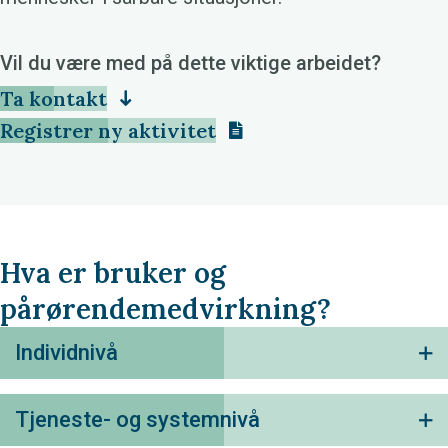
Vil du være med på dette viktige arbeidet?
Ta kontakt
Registrer ny aktivitet
Hva er bruker og
pårørendemedvirkning?
Individnivå
U
Tjeneste- og systemnivå
U