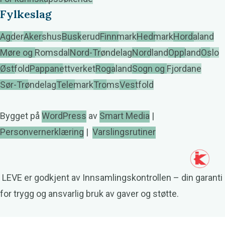
Fylkeslag
Agder
Akershus
Buskerud
Finnmark
Hedmark
Hordaland
Møre og Romsdal
Nord-Trøndelag
Nordland
Oppland
Oslo
Østfold
Pappanettverket
Rogaland
Sogn og Fjordane
Sør-Trøndelag
Telemark
Troms
Vestfold
Bygget på
WordPress
av
Smart Media
|
Personvernerklæring
|
Varslingsrutiner
LEVE er godkjent av Innsamlingskontrollen – din garanti
for trygg og ansvarlig bruk av gaver og støtte.