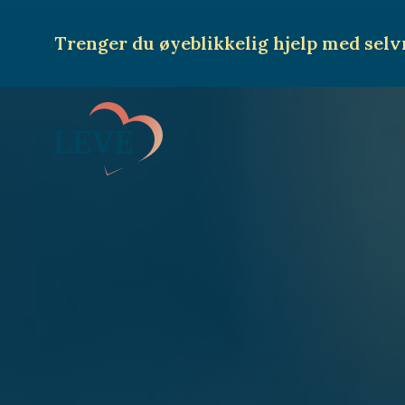
Trenger du øyeblikkelig hjelp
med selv