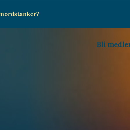
mordstanker
?
Bli medl