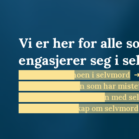
Vi er her for alle
engasjerer seg i s
Jeg har mistet noen i selvmord
Jeg vil støtte noen som har miste
Jeg er bekymret for noen med s
Jeg søker kunnskap om selvmord