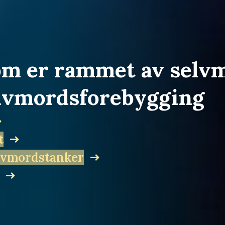
 som er rammet av sel
elvmords­forebygging
t
elvmordstanker