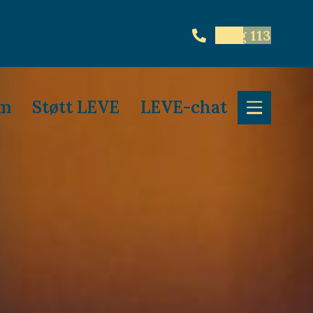
Ring 113
em
Støtt LEVE
LEVE-chat