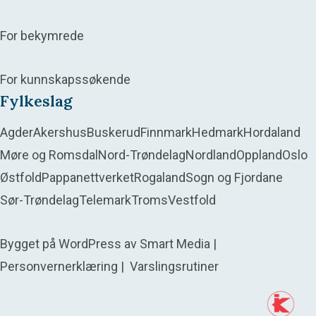
For bekymrede
For kunnskapssøkende
Fylkeslag
Agder
Akershus
Buskerud
Finnmark
Hedmark
Hordaland
Møre og Romsdal
Nord-Trøndelag
Nordland
Oppland
Oslo
Østfold
Pappanettverket
Rogaland
Sogn og Fjordane
Sør-Trøndelag
Telemark
Troms
Vestfold
Bygget på
WordPress
av
Smart Media
|
Personvernerklæring
|
Varslingsrutiner