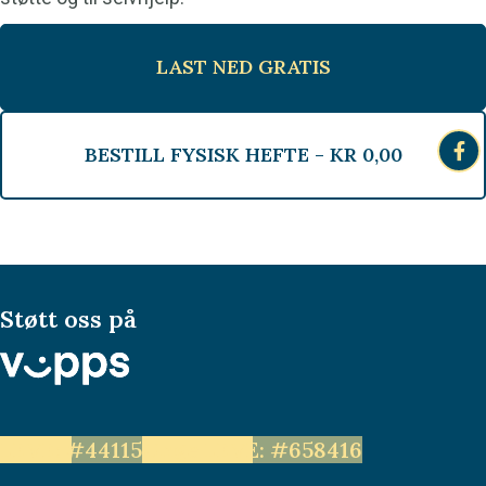
LAST NED GRATIS
BESTILL FYSISK HEFTE -
KR
0,00
Støtt oss på
LEVE: #44115
Unge LEVE: #658416