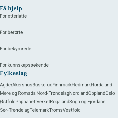
Få hjelp
For etterlatte
For berørte
For bekymrede
For kunnskapssøkende
Fylkeslag
Agder
Akershus
Buskerud
Finnmark
Hedmark
Hordaland
Møre og Romsdal
Nord-Trøndelag
Nordland
Oppland
Oslo
Østfold
Pappanettverket
Rogaland
Sogn og Fjordane
Sør-Trøndelag
Telemark
Troms
Vestfold