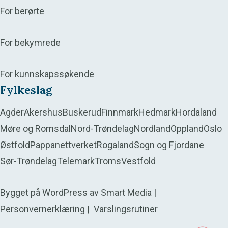
For berørte
For bekymrede
For kunnskapssøkende
Fylkeslag
Agder
Akershus
Buskerud
Finnmark
Hedmark
Hordaland
Møre og Romsdal
Nord-Trøndelag
Nordland
Oppland
Oslo
Østfold
Pappanettverket
Rogaland
Sogn og Fjordane
Sør-Trøndelag
Telemark
Troms
Vestfold
Bygget på
WordPress
av
Smart Media
|
Personvernerklæring
|
Varslingsrutiner