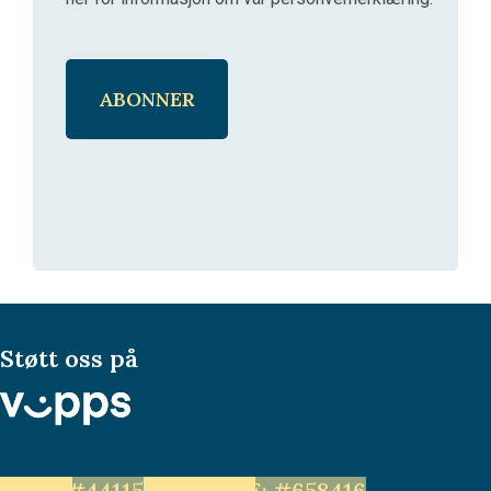
Støtt oss på
LEVE: #44115
Unge LEVE: #658416