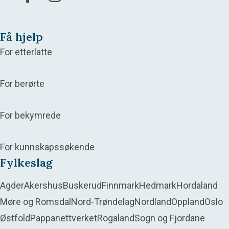
Få hjelp
For etterlatte
For berørte
For bekymrede
For kunnskapssøkende
Fylkeslag
Agder
Akershus
Buskerud
Finnmark
Hedmark
Hordaland
Møre og Romsdal
Nord-Trøndelag
Nordland
Oppland
Oslo
Østfold
Pappanettverket
Rogaland
Sogn og Fjordane