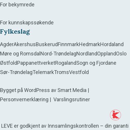
For bekymrede
For kunnskapssøkende
Fylkeslag
Agder
Akershus
Buskerud
Finnmark
Hedmark
Hordaland
Møre og Romsdal
Nord-Trøndelag
Nordland
Oppland
Oslo
Østfold
Pappanettverket
Rogaland
Sogn og Fjordane
Sør-Trøndelag
Telemark
Troms
Vestfold
Bygget på
WordPress
av
Smart Media
|
Personvernerklæring
|
Varslingsrutiner
LEVE er godkjent av Innsamlingskontrollen – din garanti