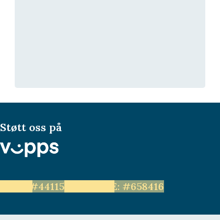
Støtt oss på
LEVE: #44115
Unge LEVE: #658416