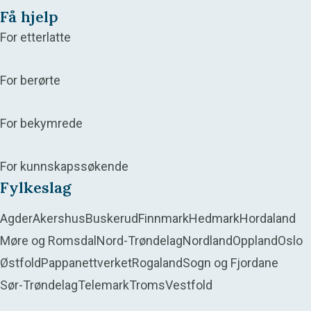
Få hjelp
For etterlatte
For berørte
For bekymrede
For kunnskapssøkende
Fylkeslag
Agder
Akershus
Buskerud
Finnmark
Hedmark
Hordaland
Møre og Romsdal
Nord-Trøndelag
Nordland
Oppland
Oslo
Østfold
Pappanettverket
Rogaland
Sogn og Fjordane
Sør-Trøndelag
Telemark
Troms
Vestfold