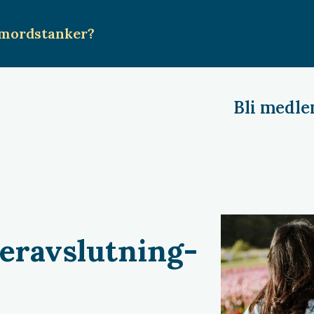
mordstanker
?
Bli medl
eravslutning-