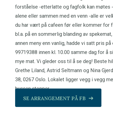
forståelse -etterlatte og fagfolk kan møte
alene eller sammen med en venn -alle er ve
du har vært på cafeen før eller kommer for f
bl.a. på en sommerlig blanding av spekemat, o
annen meny enn vanlig, hadde vi satt pris på
99719388 innen kl. 10.00 samme dag for å sikr
mye mat. Vi gleder oss til å se deg! Beste hi
Grethe Liland, Astrid Seltmann og Nina Gjer
38, 0267 Oslo. Lokalet ligger vegg i vegg me
bussen stopper.
SE ARRANGEMENT PÅ FB