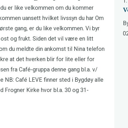
1.
s -du er like velkommen om du kommer
V
lkommen uansett hvilket livssyn du har Om
By
ørste gang, er du like velkommen. Vi byr
0
st og frukt. Siden det vil være en litt
 om du meldte din ankomst til Nina telefon
e at det hverken blir for lite eller for
lsen fra Café-gruppa denne gang bl.a. v/
de NB: Café LEVE finner sted i Bygdøy alle
d Frogner Kirke hvor bl.a. 30 og 31-