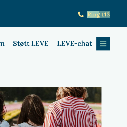
Ring 113
em
Støtt LEVE
LEVE-chat