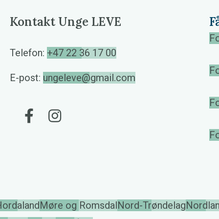
Kontakt Unge LEVE
F
Fo
Telefon:
+47 22 36 17 00
Fo
E-post:
ungeleve@gmail.com
F
Gå til vår Facebook
Gå til vår Instagram
F
Hordaland
Møre og Romsdal
Nord-Trøndelag
Nordla