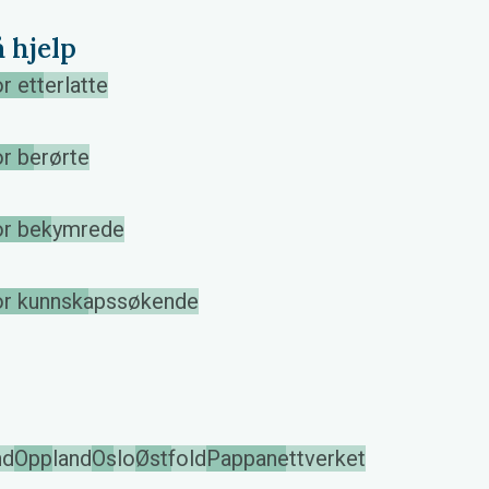
å hjelp
r etterlatte
r berørte
or bekymrede
or kunnskapssøkende
nd
Oppland
Oslo
Østfold
Pappanettverket