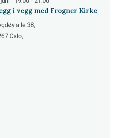
 juni | 19:00
-
21:00
egg i vegg med Frogner Kirke
gdøy alle 38,
267 Oslo,