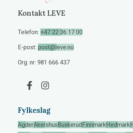
Kontakt LEVE
Telefon:
+47 22 36 17 00
E-post:
post@leve.no
Org. nr: 981 666 437
Gå til vår Facebook
Gå til vår Instagram
Fylkeslag
Agder
Akershus
Buskerud
Finnmark
Hedmark