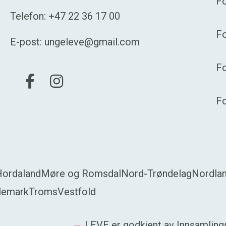
Fo
Telefon:
+47 22 36 17 00
Fo
E-post:
ungeleve@gmail.com
F
Gå til vår Facebook
Gå til vår Instagram
F
Hordaland
Møre og Romsdal
Nord-Trøndelag
Nordla
lemark
Troms
Vestfold
LEVE er godkjent av Innsamlingsk