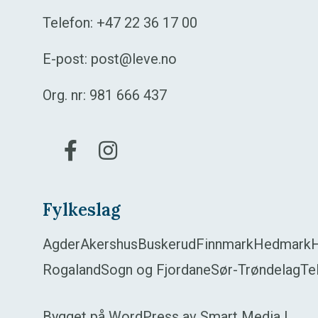
Telefon:
+47 22 36 17 00
E-post:
post@leve.no
Org. nr: 981 666 437
Gå til vår Facebook
Gå til vår Instagram
Fylkeslag
Agder
Akershus
Buskerud
Finnmark
Hedmark
Rogaland
Sogn og Fjordane
Sør-Trøndelag
Te
Bygget på
WordPress
av
Smart Media
|