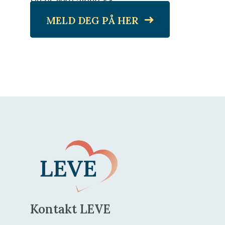
Du er ikke alene <3
MELD DEG PÅ HER
Kontakt LEVE