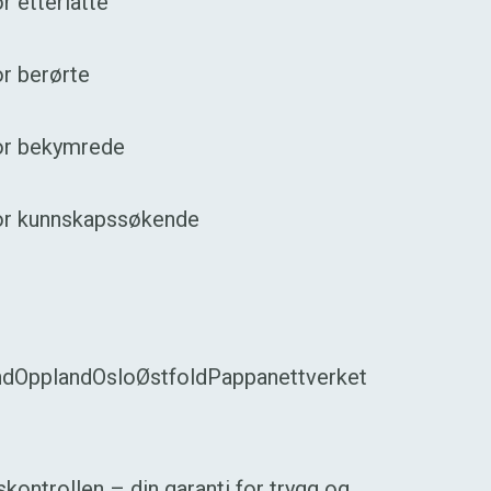
r etterlatte
r berørte
or bekymrede
or kunnskapssøkende
nd
Oppland
Oslo
Østfold
Pappanettverket
ontrollen – din garanti for trygg og