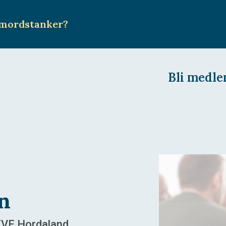
mordstanker
?
Bli medl
n
EVE Hordaland