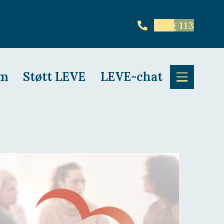
Ring 113
em
Støtt LEVE
LEVE-chat