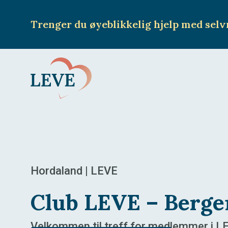
Trenger du øyeblikkelig hjelp
med selv
Hordaland | LEVE
Club LEVE – Berge
Velkommen til treff for medlemmer i L