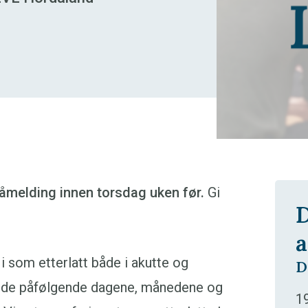
påmelding innen torsdag uken før.
Gi
D
a
i som etterlatt både i akutte og
D
 i de påfølgende dagene, månedene og
19