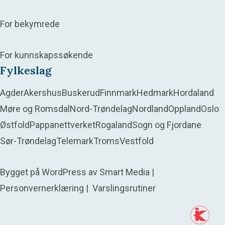
For bekymrede
For kunnskapssøkende
Fylkeslag
Agder
Akershus
Buskerud
Finnmark
Hedmark
Hordaland
Møre og Romsdal
Nord-Trøndelag
Nordland
Oppland
Oslo
Østfold
Pappanettverket
Rogaland
Sogn og Fjordane
Sør-Trøndelag
Telemark
Troms
Vestfold
Bygget på
WordPress
av
Smart Media
|
Personvernerklæring
|
Varslingsrutiner