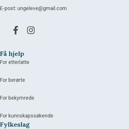
E-post:
ungeleve@gmail.com
Gå til vår Facebook
Gå til vår Instagram
Få hjelp
For etterlatte
For berørte
For bekymrede
For kunnskapssøkende
Fylkeslag