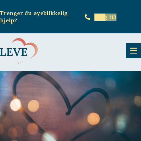
Trenger du øyeblikkelig
Ring 113
hjelp
?