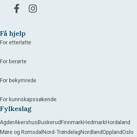
Gå til vår Facebook
Gå til vår Instagram
Få hjelp
For etterlatte
For berørte
For bekymrede
For kunnskapssøkende
Fylkeslag
Agder
Akershus
Buskerud
Finnmark
Hedmark
Hordaland
Møre og Romsdal
Nord-Trøndelag
Nordland
Oppland
Oslo