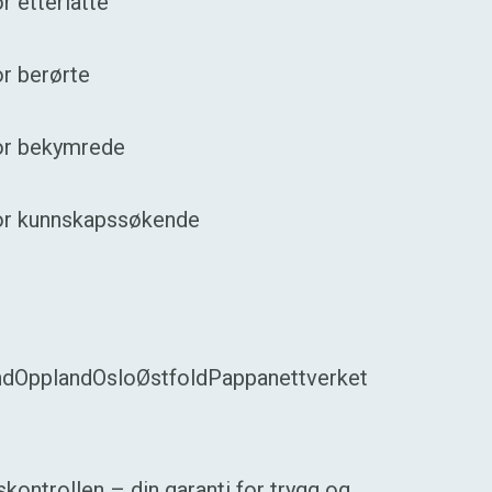
r etterlatte
r berørte
or bekymrede
or kunnskapssøkende
nd
Oppland
Oslo
Østfold
Pappanettverket
ontrollen – din garanti for trygg og