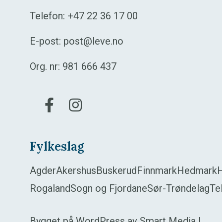
Telefon:
+47 22 36 17 00
E-post:
post@leve.no
Org. nr: 981 666 437
Gå til vår Facebook
Gå til vår Instagram
Fylkeslag
Agder
Akershus
Buskerud
Finnmark
Hedmark
Rogaland
Sogn og Fjordane
Sør-Trøndelag
Te
Bygget på
WordPress
av
Smart Media
|