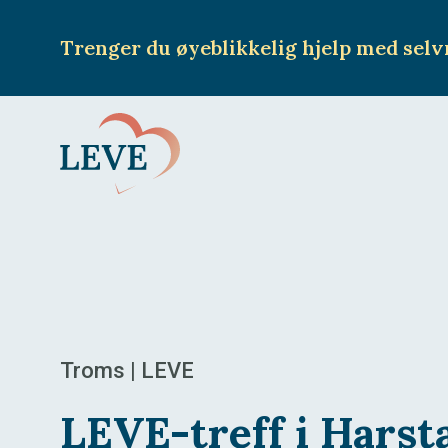
Trenger du øyeblikkelig hjelp
med selv
Troms | LEVE
LEVE-treff i Harst