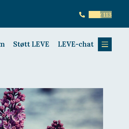
Ring 113
em
Støtt LEVE
LEVE-chat