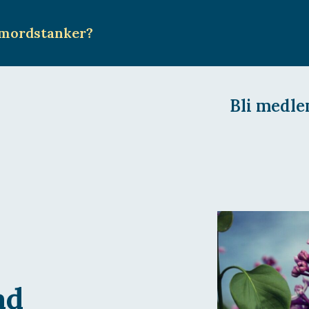
mordstanker
?
Bli medl
ad