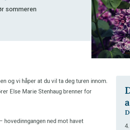
 før sommeren
en og vi håper at du vil ta deg turen innom.
D
fører Else Marie Stenhaug brenner for
a
D
9 – hovedinngangen ned mot havet
4.