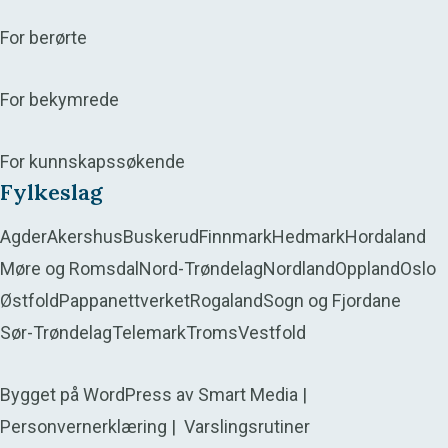
For berørte
For bekymrede
For kunnskapssøkende
Fylkeslag
Agder
Akershus
Buskerud
Finnmark
Hedmark
Hordaland
Møre og Romsdal
Nord-Trøndelag
Nordland
Oppland
Oslo
Østfold
Pappanettverket
Rogaland
Sogn og Fjordane
Sør-Trøndelag
Telemark
Troms
Vestfold
Bygget på
WordPress
av
Smart Media
|
Personvernerklæring
|
Varslingsrutiner