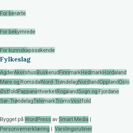
For berørte
For bekymrede
For kunnskapssøkende
Fylkeslag
Agder
Akershus
Buskerud
Finnmark
Hedmark
Hordaland
Møre og Romsdal
Nord-Trøndelag
Nordland
Oppland
Oslo
Østfold
Pappanettverket
Rogaland
Sogn og Fjordane
Sør-Trøndelag
Telemark
Troms
Vestfold
Bygget på
WordPress
av
Smart Media
|
Personvernerklæring
|
Varslingsrutiner