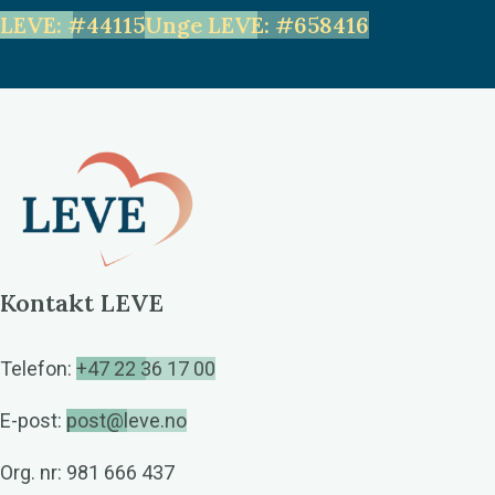
LEVE: #44115
Unge LEVE: #658416
Kontakt LEVE
Telefon:
+47 22 36 17 00
E-post:
post@leve.no
Org. nr: 981 666 437