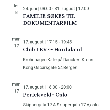
s
t
lør
e
n
24. juni | 08:00
-
31. august | 17:00
o
8
n
FAMILIE SØKES TIL
i
.
t
DOKUMENTARFILM
n
V
g
i
man
17. august | 17:15
-
19:45
e
17
Club LEVE- Hordaland
w
Krohnhagen Kafe på Danckert Krohn
s
N
Kong Oscarsgate 54,Bergen
a
v
man
17. august | 18:00
-
20:00
i
17
Perlekveld- Oslo
g
Skippergata 17 A
Skippergata 17 A,oslo
a