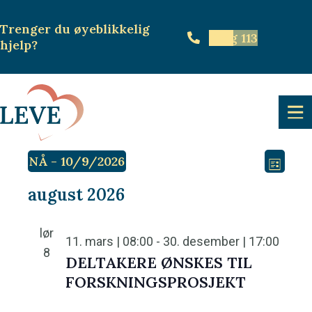
Trenger du øyeblikkelig
Ring 113
hjelp
?
Arrangementer
V
A
NÅ
 - 
10/9/2026
L
r
V
e
I
august 2026
r
e
S
l
a
T
l
g
lør
11. mars | 08:00
-
30. desember | 17:00
n
E
g
8
v
DELTAKERE ØNSKES TIL
g
d
FORSKNINGSPROSJEKT
i
e
a
m