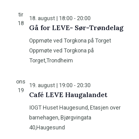
t
i
tir
18. august | 18:00
-
20:00
o
18
Gå for LEVE- Sør-Trøndelag
n
Oppmøte ved Torgkona på Torget
Oppmøte ved Torgkona på
Torget,Trondheim
ons
19. august | 19:00
-
20:30
19
Café LEVE Haugalandet
IOGT Huset Haugesund, Etasjen over
barnehagen,
Bjørgvingata
40,Haugesund