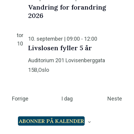
Vandring for forandring
2026
tor
10. september | 09:00
-
12:00
10
Livslosen fyller 5 år
Auditorium 201
Lovisenberggata
15B,Oslo
A
A
Forrige
I dag
Neste
r
r
r
r
ABONNER PÅ KALENDER
a
a