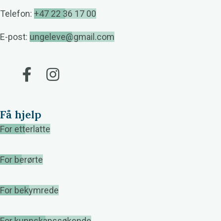
Telefon:
+47 22 36 17 00
E-post:
ungeleve@gmail.com
Gå til vår Facebook
Gå til vår Instagram
Få hjelp
For etterlatte
For berørte
For bekymrede
For kunnskapssøkende