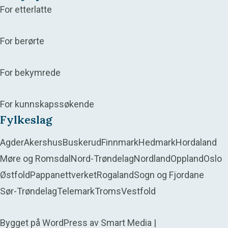
For etterlatte
For berørte
For bekymrede
For kunnskapssøkende
Fylkeslag
Agder
Akershus
Buskerud
Finnmark
Hedmark
Hordaland
Møre og Romsdal
Nord-Trøndelag
Nordland
Oppland
Oslo
Østfold
Pappanettverket
Rogaland
Sogn og Fjordane
Sør-Trøndelag
Telemark
Troms
Vestfold
Bygget på
WordPress
av
Smart Media
|