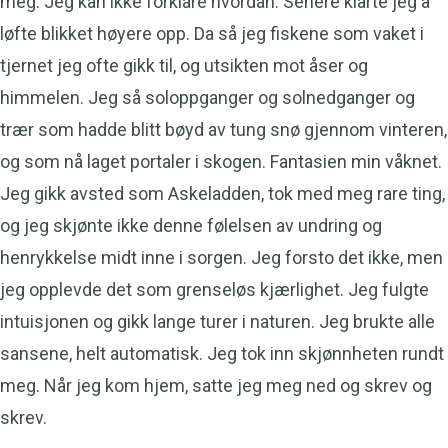
meg. Jeg kan ikke forklare hvordan. Senere klarte jeg å
løfte blikket høyere opp. Da så jeg fiskene som vaket i
tjernet jeg ofte gikk til, og utsikten mot åser og
himmelen. Jeg så soloppganger og solnedganger og
trær som hadde blitt bøyd av tung snø gjennom vinteren,
og som nå laget portaler i skogen. Fantasien min våknet.
Jeg gikk avsted som Askeladden, tok med meg rare ting,
og jeg skjønte ikke denne følelsen av undring og
henrykkelse midt inne i sorgen. Jeg forsto det ikke, men
jeg opplevde det som grenseløs kjærlighet. Jeg fulgte
intuisjonen og gikk lange turer i naturen. Jeg brukte alle
sansene, helt automatisk. Jeg tok inn skjønnheten rundt
meg. Når jeg kom hjem, satte jeg meg ned og skrev og
skrev.