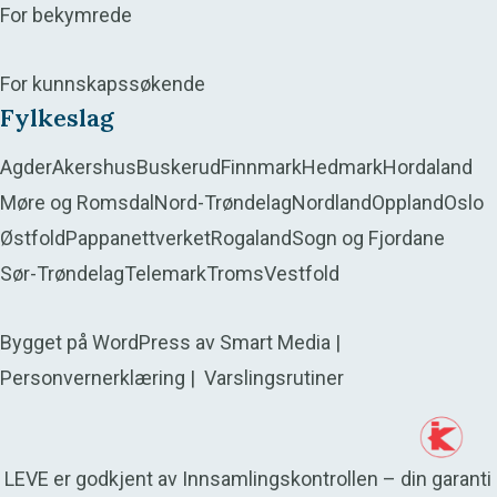
For bekymrede
For kunnskapssøkende
Fylkeslag
Agder
Akershus
Buskerud
Finnmark
Hedmark
Hordaland
Møre og Romsdal
Nord-Trøndelag
Nordland
Oppland
Oslo
Østfold
Pappanettverket
Rogaland
Sogn og Fjordane
Sør-Trøndelag
Telemark
Troms
Vestfold
Bygget på
WordPress
av
Smart Media
|
Personvernerklæring
|
Varslingsrutiner
LEVE er godkjent av Innsamlingskontrollen – din garanti