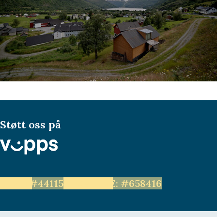
Støtt oss på
LEVE: #44115
Unge LEVE: #658416