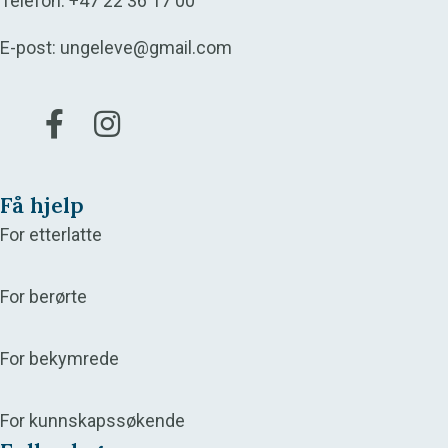
Telefon:
+47 22 36 17 00
E-post:
ungeleve@gmail.com
Gå til vår Facebook
Gå til vår Instagram
Få hjelp
For etterlatte
For berørte
For bekymrede
For kunnskapssøkende