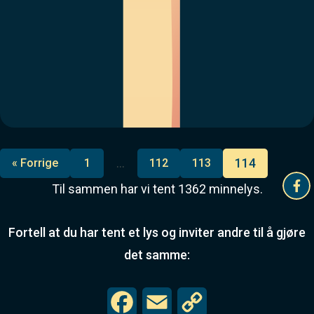
…
114
« Forrige
1
112
113
Til sammen har vi tent
1362
minnelys.
Fortell at du har tent et lys og inviter andre til å gjøre
det samme:
F
E
C