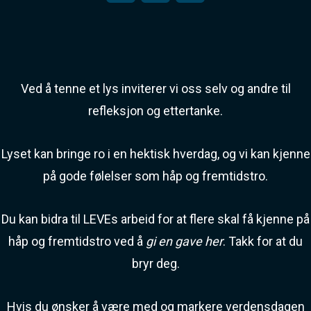
a
m
o
c
a
p
e
i
y
Ved å tenne et lys inviterer vi oss selv og andre til
b
l
L
refleksjon og ettertanke.
o
i
Lyset kan bringe ro i en hektisk hverdag, og vi kan kjenne
o
n
på gode følelser som håp og fremtidstro.
k
k
Du kan bidra til LEVEs arbeid for at flere skal få kjenne på
håp og fremtidstro ved å
gi en gave her
. Takk for at du
bryr deg.
Hvis du ønsker å være med og markere verdensdagen