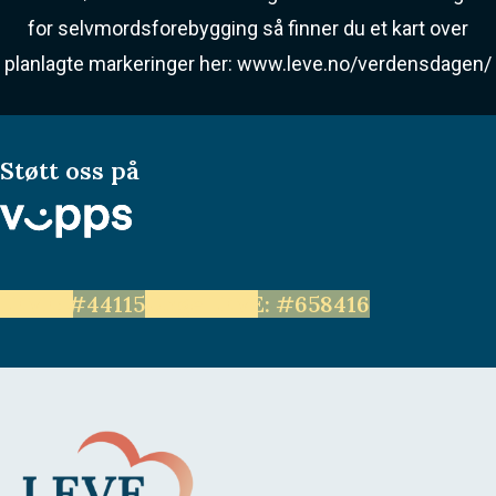
for selvmordsforebygging så finner du et kart over
planlagte markeringer her:
www.leve.no/verdensdagen/
Støtt oss på
LEVE: #44115
Unge LEVE: #658416