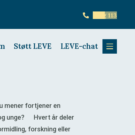
Ring 113
em
Støtt LEVE
LEVE-chat
du mener fortjener en
n og unge? Hvert år deler
midling, forskning eller