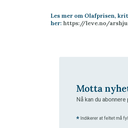
Les mer om Olafprisen, kri
her:
https://leve.no/arshj
Motta nyhe
Nå kan du abonnere p
*
Indikerer at feltet må fy