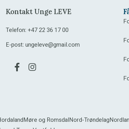
Kontakt Unge LEVE
F
Fo
Telefon:
+47 22 36 17 00
Fo
E-post:
ungeleve@gmail.com
F
Gå til vår Facebook
Gå til vår Instagram
F
Hordaland
Møre og Romsdal
Nord-Trøndelag
Nordla