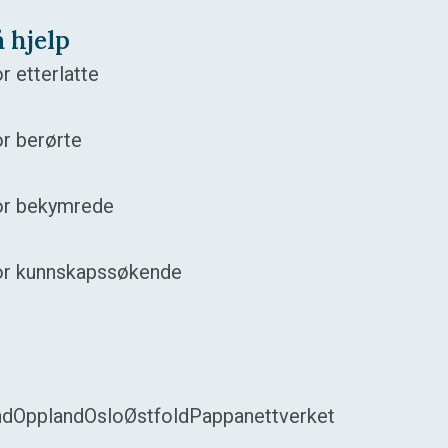
å hjelp
r etterlatte
r berørte
or bekymrede
or kunnskapssøkende
nd
Oppland
Oslo
Østfold
Pappanettverket