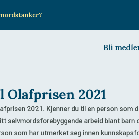
mordstanker
?
Bli medl
l Olafprisen 2021
lafprisen 2021. Kjenner du til en person som 
 sitt selvmordsforebyggende arbeid blant bar
erson som har utmerket seg innen kunnskapsfor