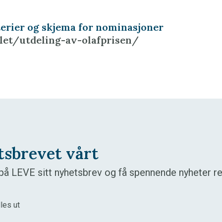
terier og skjema for nominasjoner
ulet/utdeling-av-olafprisen/
tsbrevet vårt
å LEVE sitt nyhetsbrev og få spennende nyheter ret
lles ut