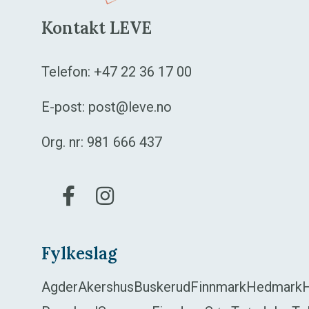
Kontakt LEVE
Telefon:
+47 22 36 17 00
E-post:
post@leve.no
Org. nr: 981 666 437
Gå til vår Facebook
Gå til vår Instagram
Fylkeslag
Agder
Akershus
Buskerud
Finnmark
Hedmark