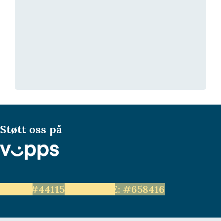
Støtt oss på
LEVE: #44115
Unge LEVE: #658416