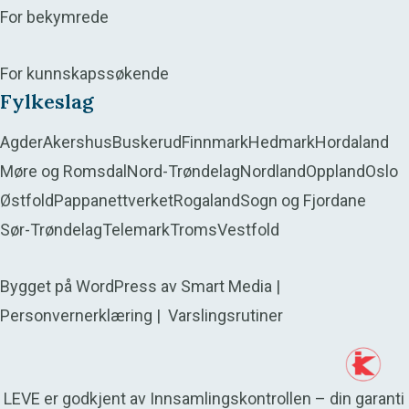
For bekymrede
For kunnskapssøkende
Fylkeslag
Agder
Akershus
Buskerud
Finnmark
Hedmark
Hordaland
Møre og Romsdal
Nord-Trøndelag
Nordland
Oppland
Oslo
Østfold
Pappanettverket
Rogaland
Sogn og Fjordane
Sør-Trøndelag
Telemark
Troms
Vestfold
Bygget på
WordPress
av
Smart Media
|
Personvernerklæring
|
Varslingsrutiner
LEVE er godkjent av Innsamlingskontrollen – din garanti