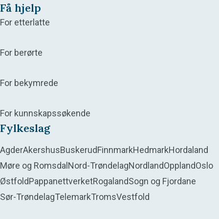
Få hjelp
For etterlatte
For berørte
For bekymrede
For kunnskapssøkende
Fylkeslag
Agder
Akershus
Buskerud
Finnmark
Hedmark
Hordaland
Møre og Romsdal
Nord-Trøndelag
Nordland
Oppland
Oslo
Østfold
Pappanettverket
Rogaland
Sogn og Fjordane
Sør-Trøndelag
Telemark
Troms
Vestfold