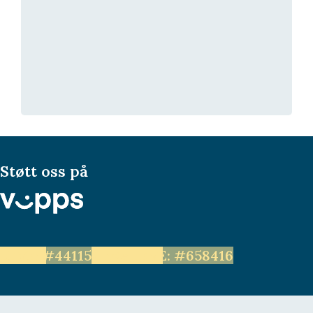
Støtt oss på
LEVE: #44115
Unge LEVE: #658416