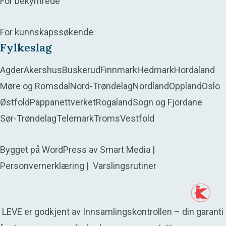
For bekymrede
For kunnskapssøkende
Fylkeslag
Agder
Akershus
Buskerud
Finnmark
Hedmark
Hordaland
Møre og Romsdal
Nord-Trøndelag
Nordland
Oppland
Oslo
Østfold
Pappanettverket
Rogaland
Sogn og Fjordane
Sør-Trøndelag
Telemark
Troms
Vestfold
Bygget på
WordPress
av
Smart Media
|
Personvernerklæring
|
Varslingsrutiner
LEVE er godkjent av Innsamlingskontrollen – din garanti