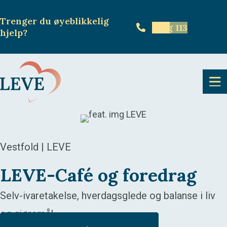
Trenger du øyeblikkelig
Ring 113
hjelp
?
Vestfold | LEVE
LEVE-Café og foredrag
Selv-ivaretakelse, hverdagsglede og balanse i liv
og gjøremål