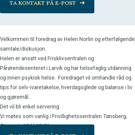
TA KONTAKT PÅ E-POST
Velkommen til foredrag av Helen Norlin og etterfølgende
samtale/diskusjon.
Helen er ansatt ved Frisklivsentralen og
Pårørendesenteret i Larvik og har helsefaglig utdanning
og innen psykisk helse. Foredraget vil omhandle råd og
tips for selv-ivaretakelse, hverdagsglede og balanse i liv
og gjøremål.
Det vil bli enkel servering.
Vi møtes som vanlig i Frivillighetssentralen Tønsberg,
Tjømegt. 1C kl 19-21.