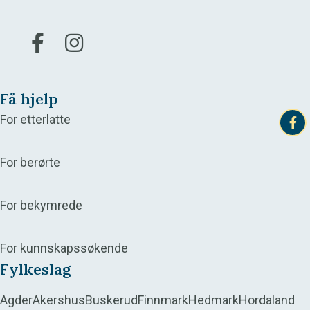
Gå til vår Facebook
Gå til vår Instagram
Få hjelp
For etterlatte
For berørte
For bekymrede
For kunnskapssøkende
Fylkeslag
Agder
Akershus
Buskerud
Finnmark
Hedmark
Hordaland