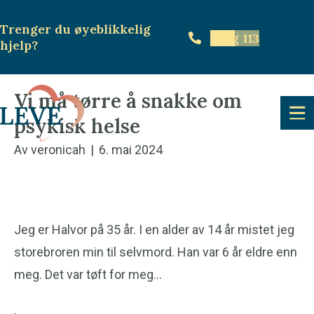
Trenger du øyeblikkelig
Ring 113
hjelp
?
Vi må tørre å snakke om
psykisk helse
Av
veronicah
|
6. mai 2024
Jeg er Halvor på 35 år. I en alder av 14 år mistet jeg
storebroren min til selvmord. Han var 6 år eldre enn
meg. Det var tøft for meg…