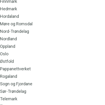
Finnmark
o
a
Hedmark
o
g
Hordaland
k
r
Møre og Romsdal
a
Nord-Trøndelag
m
Nordland
Oppland
Oslo
Østfold
Pappanettverket
Rogaland
Sogn og Fjordane
Sør-Trøndelag
Telemark