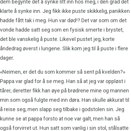
dem begynte det å synke litt inn hos meg, i den grad det
klarte å synke inn. Jeg fikk ikke puste skikkelig, panikken
hadde fått tak i meg. Hun var død!? Det var som om det
vonde hadde satt seg som en fysisk smerte i brystet,
det ble vanskelig å puste. Likevel pustet jeg, korte
åndedrag øverst i lungene. Slik kom jeg til å puste i flere
dager.
«Neimen, er det du som kommer så sent på kvelden?»
Pappa var glad for å se meg. Han så at jeg var oppløst i
tårer, deretter fikk han øye på brødrene mine og mannen
min som også fulgte med inn døra. Han skulle akkurat til
å reise seg, men slapp seg tilbake i godstolen sin. Jeg
kunne se at pappa forsto at noe var galt, men han så
også forvirret ut. Hun satt som vanlig i sin stol, stålsatte