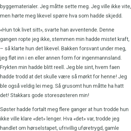
byggematerialer. Jeg måtte sette meg. Jeg ville ikke vite,
men hørte meg likevel spørre hva som hadde skjedd.
«Hun tok livet sitt», svarte han avventende. Denne
gangen ropte jeg ikke, stemmen min hadde mistet kraft,
– så klarte hun det likevel. Bakken forsvant under meg,
jeg fløt inn i en eller annen form for ingenmannsland.
Frykten min hadde blitt reell. Jeg ble sint, hvem faen
hadde trodd at det skulle være så mørkt for henne! Jeg
ble også veldig lei meg. Så grusomt hun måtte ha hatt
det! Stakkars gode storesøsteren min!
Søster hadde fortalt meg flere ganger at hun trodde hun
ikke ville klare «det» lenger. Hva «det» var, trodde jeg
handlet om hørselstapet, ufrivillig uføretrygd, gamle