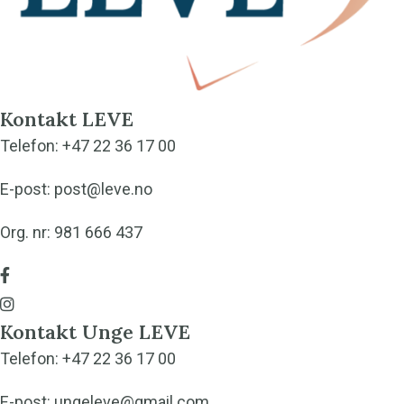
Kontakt LEVE
Telefon:
+47 22 36 17 00
E-post:
post@leve.no
Org. nr: 981 666 437
G
å
G
Kontakt Unge LEVE
t
å
Telefon:
+47 22 36 17 00
i
t
l
i
E-post:
ungeleve@gmail.com