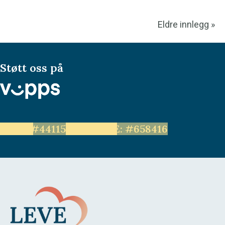
Eldre innlegg »
Støtt oss på
LEVE: #44115
Unge LEVE: #658416