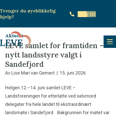
Trenger du øyeblikkelig
Ring 113
hjelp
?
Aktuelt
LEVE samlet for framtiden –
nytt landsstyre valgt i
Sandefjord
Av
Lise Mari van Gemert
|
15. juni 2026
Helgen 12.–14. juni samlet LEVE –
Landsforeningen for etterlatte ved selvmord
delegater fra hele landet til ekstraordinært
landsmøte i Sandefjord. Bakgrunnen for møtet var