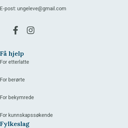
E-post:
ungeleve@gmail.com
Gå til vår Facebook
Gå til vår Instagram
Få hjelp
For etterlatte
For berørte
For bekymrede
For kunnskapssøkende
Fylkeslag