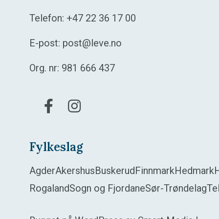
Telefon:
+47 22 36 17 00
E-post:
post@leve.no
Org. nr: 981 666 437
Gå til vår Facebook
Gå til vår Instagram
Fylkeslag
Agder
Akershus
Buskerud
Finnmark
Hedmark
Rogaland
Sogn og Fjordane
Sør-Trøndelag
Te