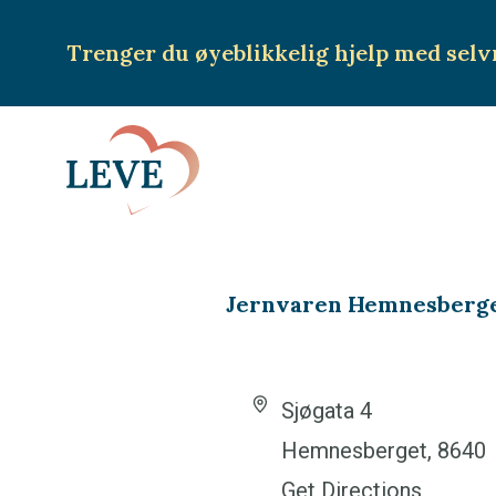
Trenger du øyeblikkelig hjelp
med selv
Jernvaren Hemnesberg
A
Sjøgata 4
d
Hemnesberget
,
8640
d
Get Directions