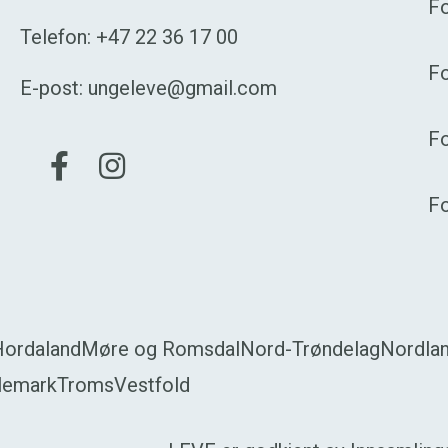
Fo
Telefon:
+47 22 36 17 00
Fo
E-post:
ungeleve@gmail.com
F
Gå til vår Facebook
Gå til vår Instagram
F
Hordaland
Møre og Romsdal
Nord-Trøndelag
Nordla
lemark
Troms
Vestfold