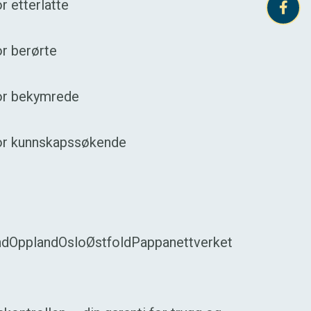
r etterlatte
r berørte
or bekymrede
or kunnskapssøkende
nd
Oppland
Oslo
Østfold
Pappanettverket