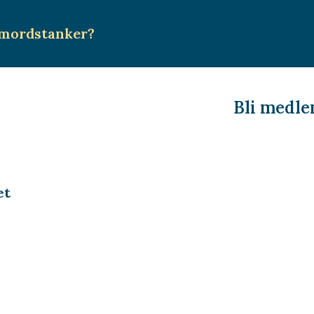
mordstanker
?
Bli medl
et