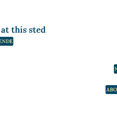
t this sted
ENDE
ABO