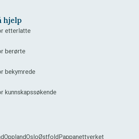
å hjelp
r etterlatte
r berørte
or bekymrede
or kunnskapssøkende
nd
Oppland
Oslo
Østfold
Pappanettverket