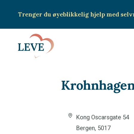
Trenger du øyeblikkelig hjelp
med selv
Krohnhagen
A
Kong Oscarsgate 54
d
Bergen
,
5017