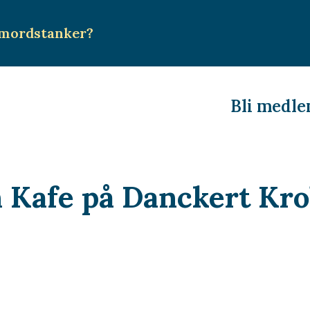
mordstanker
?
Bli medl
 Kafe på Danckert Kr