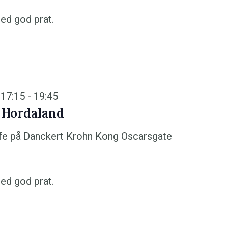
ed god prat.
 17:15
-
19:45
 Hordaland
fe på Danckert Krohn
Kong Oscarsgate
ed god prat.