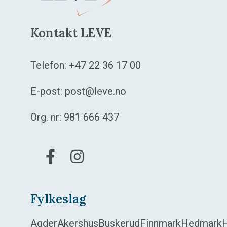
Kontakt LEVE
Telefon:
+47 22 36 17 00
E-post:
post@leve.no
Org. nr: 981 666 437
Gå til vår Facebook
Gå til vår Instagram
Fylkeslag
Agder
Akershus
Buskerud
Finnmark
Hedmark