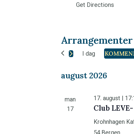
d
Get Directions
r
e
s
Arrangementer a
s
KOMMEN
I dag
V
august 2026
e
l
g
17. august | 17
man
d
Club LEVE-
17
a
Krohnhagen Ka
t
54,Bergen