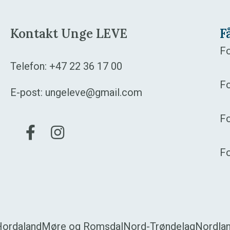
Kontakt Unge LEVE
F
Fo
Telefon:
+47 22 36 17 00
Fo
E-post:
ungeleve@gmail.com
F
Gå til vår Facebook
Gå til vår Instagram
F
Hordaland
Møre og Romsdal
Nord-Trøndelag
Nordla