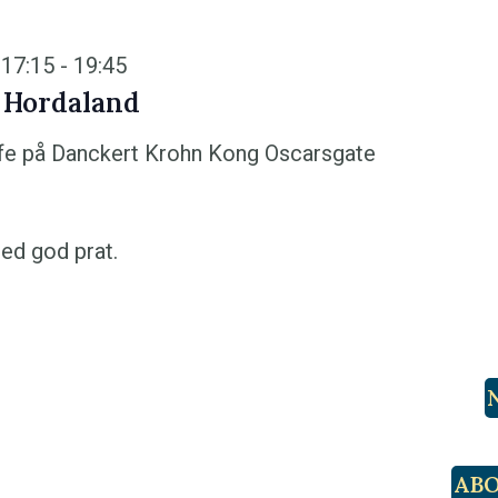
 17:15
-
19:45
 Hordaland
fe på Danckert Krohn
Kong Oscarsgate
ed god prat.
ABO