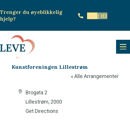
Trenger du øyeblikkelig
Ring 113
hjelp
?
Kunstforeningen Lillestrøm
« Alle Arrangementer
A
Brogata 2
d
Lillestrøm
,
2000
d
Get Directions
r
e