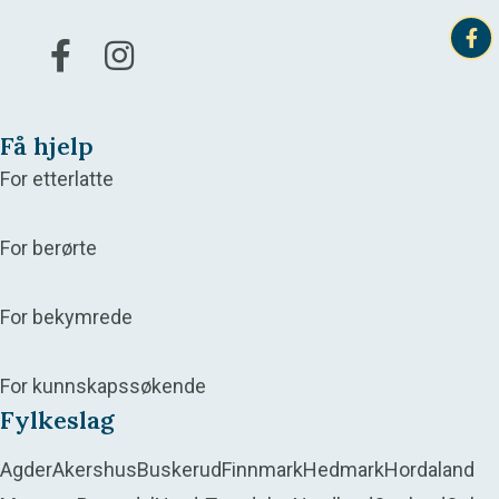
Gå til vår Facebook
Gå til vår Instagram
Få hjelp
For etterlatte
For berørte
For bekymrede
For kunnskapssøkende
Fylkeslag
Agder
Akershus
Buskerud
Finnmark
Hedmark
Hordaland