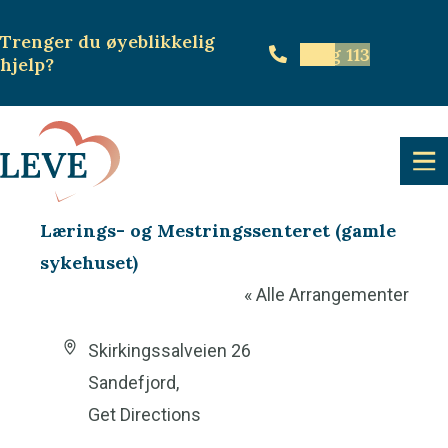
Trenger du øyeblikkelig
Ring 113
hjelp
?
Lærings- og Mestringssenteret (gamle
sykehuset)
« Alle Arrangementer
A
Skirkingssalveien 26
d
Sandefjord
,
d
Get Directions
r