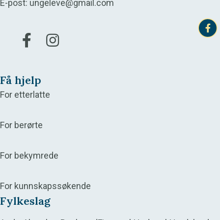
E-post:
ungeleve@gmail.com
Gå til vår Facebook
Gå til vår Instagram
Få hjelp
For etterlatte
For berørte
For bekymrede
For kunnskapssøkende
Fylkeslag