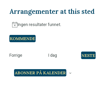
e
Arrangementer at this sted
s
s
Ingen resultater funnet.
N
o
KOMMENDE
t
V
i
e
A
NESTE
Forrige
I dag
c
l
A
r
e
R
g
r
ABONNER PÅ KALENDER
R
d
a
A
a
n
N
t
g
G
o
E
e