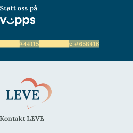
T
t
Støtt oss på
E
R
e
r
LEVE: #44115
Unge LEVE: #658416
Kontakt LEVE