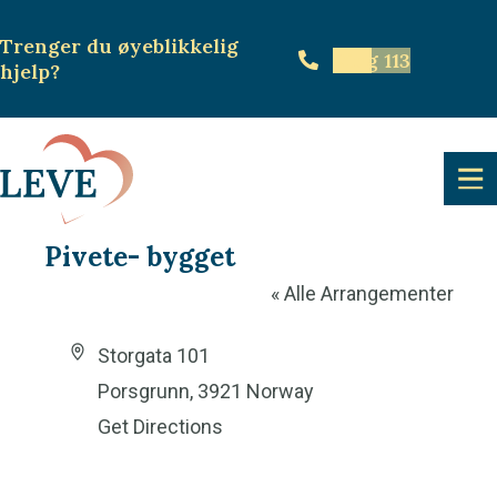
Trenger du øyeblikkelig
Ring 113
hjelp
?
Pivete- bygget
« Alle Arrangementer
A
Storgata 101
d
Porsgrunn
,
3921
Norway
d
Get Directions
r
e