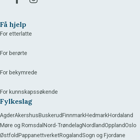
Få hjelp
For etterlatte
For berørte
For bekymrede
For kunnskapssøkende
Fylkeslag
Agder
Akershus
Buskerud
Finnmark
Hedmark
Hordaland
Møre og Romsdal
Nord-Trøndelag
Nordland
Oppland
Oslo
Østfold
Pappanettverket
Rogaland
Sogn og Fjordane