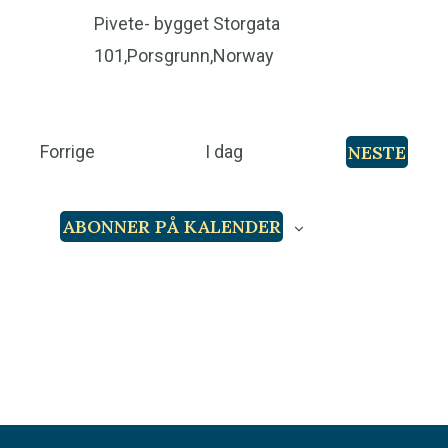
Pivete- bygget
Storgata
101,Porsgrunn,Norway
A
NESTE
Forrige
I dag
A
r
R
r
ABONNER PÅ KALENDER
R
a
A
n
N
g
G
E
e
M
m
E
e
N
n