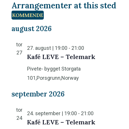
Arrangementer at this sted
s
KOMMENDE
s
V
august 2026
e
l
tor
27. august | 19:00
-
21:00
g
27
Kafé LEVE – Telemark
d
Pivete- bygget
Storgata
a
101,Porsgrunn,Norway
t
o
september 2026
.
tor
24. september | 19:00
-
21:00
24
Kafé LEVE – Telemark