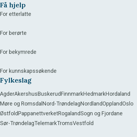
Få hjelp
For etterlatte
For berørte
For bekymrede
For kunnskapssøkende
Fylkeslag
Agder
Akershus
Buskerud
Finnmark
Hedmark
Hordaland
Møre og Romsdal
Nord-Trøndelag
Nordland
Oppland
Oslo
Østfold
Pappanettverket
Rogaland
Sogn og Fjordane
Sør-Trøndelag
Telemark
Troms
Vestfold