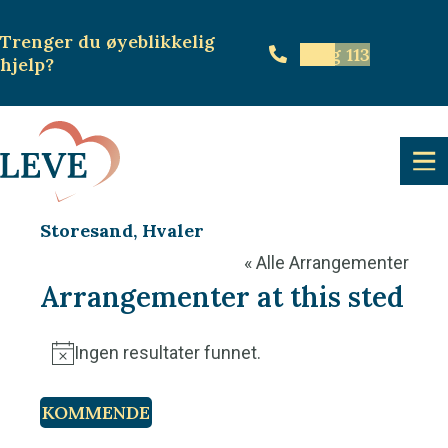
Trenger du øyeblikkelig
Ring 113
hjelp
?
Storesand, Hvaler
« Alle Arrangementer
Arrangementer at this sted
Ingen resultater funnet.
N
o
KOMMENDE
t
V