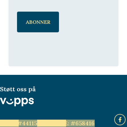
Støtt oss på
LEVE: #44115
Unge LEVE: #658416