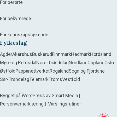
For berørte
For bekymrede
For kunnskapssøkende
Fylkeslag
Agder
Akershus
Buskerud
Finnmark
Hedmark
Hordaland
Møre og Romsdal
Nord-Trøndelag
Nordland
Oppland
Oslo
Østfold
Pappanettverket
Rogaland
Sogn og Fjordane
Sør-Trøndelag
Telemark
Troms
Vestfold
Bygget på
WordPress
av
Smart Media
|
Personvernerklæring
|
Varslingsrutiner