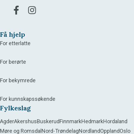
Gå til vår Facebook
Gå til vår Instagram
Få hjelp
For etterlatte
For berørte
For bekymrede
For kunnskapssøkende
Fylkeslag
Agder
Akershus
Buskerud
Finnmark
Hedmark
Hordaland
Møre og Romsdal
Nord-Trøndelag
Nordland
Oppland
Oslo