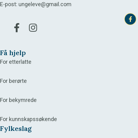
E-post:
ungeleve@gmail.com
Gå til vår Facebook
Gå til vår Instagram
Få hjelp
For etterlatte
For berørte
For bekymrede
For kunnskapssøkende
Fylkeslag