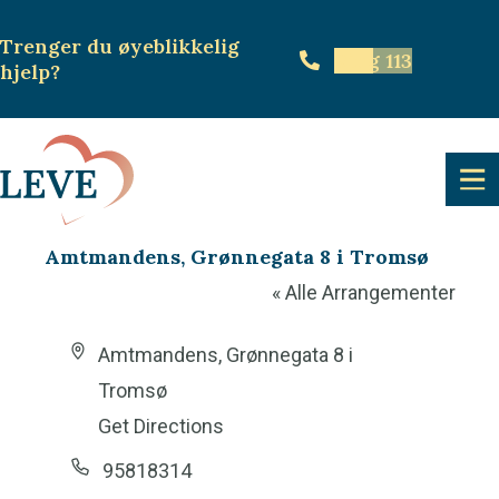
Trenger du øyeblikkelig
Ring 113
hjelp
?
Amtmandens, Grønnegata 8 i Tromsø
« Alle Arrangementer
A
Amtmandens, Grønnegata 8 i
d
Tromsø
d
Get Directions
r
P
95818314
e