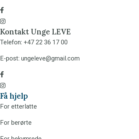
G
å
G
Kontakt Unge LEVE
t
å
Telefon:
+47 22 36 17 00
i
t
l
i
E-post:
ungeleve@gmail.com
v
l
G
å
v
å
G
r
å
Få hjelp
t
å
F
r
For etterlatte
i
t
a
I
l
i
c
n
For berørte
v
l
e
s
For bekymrede