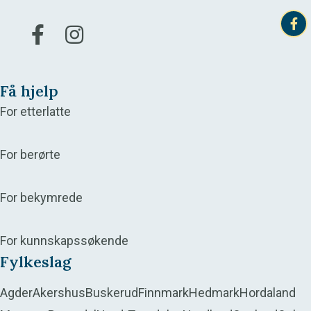
Gå til vår Facebook
Gå til vår Instagram
Få hjelp
For etterlatte
For berørte
For bekymrede
For kunnskapssøkende
Fylkeslag
Agder
Akershus
Buskerud
Finnmark
Hedmark
Hordaland