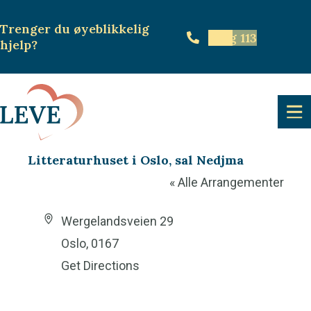
Trenger du øyeblikkelig
Ring 113
hjelp
?
Litteraturhuset i Oslo, sal Nedjma
« Alle Arrangementer
A
Wergelandsveien 29
d
Oslo
,
0167
d
Get Directions
r
e