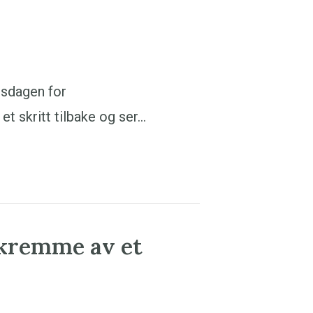
nsdagen for
et skritt tilbake og ser…
 skremme av et