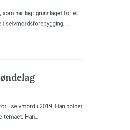
 som har lagt grunnlaget for et
re i selvmordsforebygging,…
røndelag
or i selvmord i 2019. Han holder
ge temaet. Han…