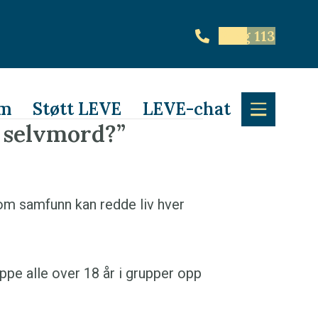
Ring 113
em
Støtt LEVE
LEVE-chat
m selvmord?”
pe alle over 18 år i grupper opp