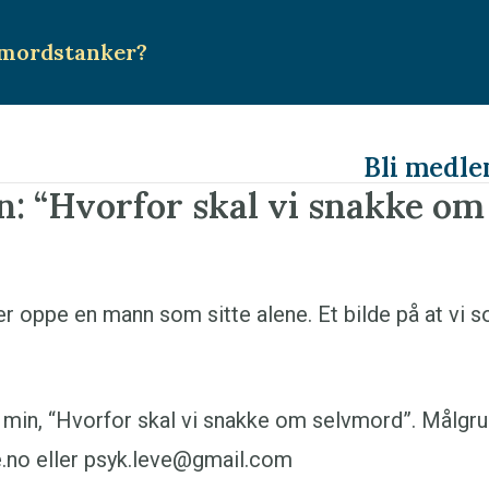
mordstanker
?
Bli medl
n: “Hvorfor skal vi snakke o
 min, “Hvorfor skal vi snakke om selvmord”. Målgrup
ve.no eller psyk.leve@gmail.com