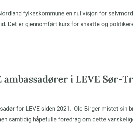
Nordland fylkeskommune en nullvisjon for selvmord,
d. Det er gjennomført kurs for ansatte og politike
E ambassadører i LEVE Sør-T
adør for LEVE siden 2021. Ole Birger mistet sin br
en samtidig håpefulle foredrag om dette vanskeli